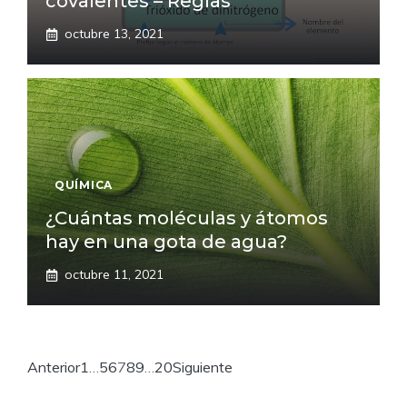
covalentes – Reglas
octubre 13, 2021
QUÍMICA
¿Cuántas moléculas y átomos
hay en una gota de agua?
octubre 11, 2021
Anterior
1
…
5
6
7
8
9
…
20
Siguiente