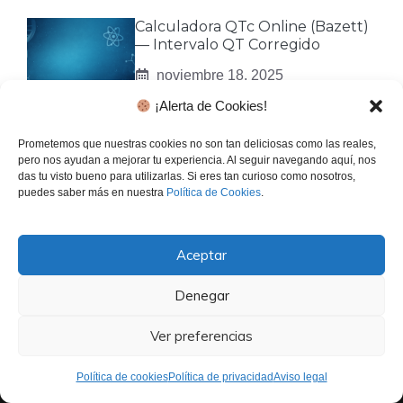
Calculadora QTc Online (Bazett)
— Intervalo QT Corregido
noviembre 18, 2025
¡Alerta de Cookies!
Prometemos que nuestras cookies no son tan deliciosas como las reales,
pero nos ayudan a mejorar tu experiencia. Al seguir navegando aquí, nos
das tu visto bueno para utilizarlas. Si eres tan curioso como nosotros,
puedes saber más en nuestra
Política de Cookies
.
El Gen Curioso es un sitio creado a fin de intentar acerca la
Aceptar
ciencia a la gente de una manera más distendida y sencilla
Denegar
para quitar a la gente ese miedo al saber, pasen y
aprendan!
Ver preferencias
Política de cookies
Política de privacidad
Aviso legal
CATEGORÍAS