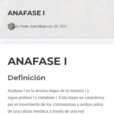
ANAFASE I
By
Pedro José Mira
enero 28, 2021
ANAFASE I
Definición
Anafase
I es la tercera etapa de la
meiosis
I y
sigue
profase I
y
metafase I
. Esta etapa se caracteriza
por el movimiento de los cromosomas a ambos polos
de una
célula
meiótica a través de una red