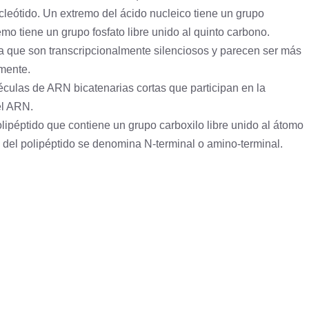
cleótido. Un extremo del ácido nucleico tiene un
grupo
remo tiene un
grupo fosfato
libre unido al quinto carbono.
a
que son transcripcionalmente silenciosos y parecen ser más
mente.
culas de ARN bicatenarias cortas que participan en la
el ARN.
olipéptido que contiene un
grupo carboxilo
libre unido al átomo
o del polipéptido se denomina N-terminal o amino-terminal.