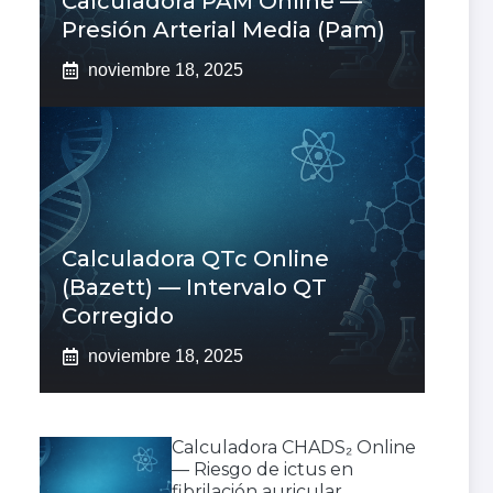
Calculadora PAM Online —
Presión Arterial Media (pam)
noviembre 18, 2025
Calculadora QTc Online
(Bazett) — Intervalo QT
Corregido
noviembre 18, 2025
Calculadora CHADS₂ Online
— Riesgo de ictus en
fibrilación auricular