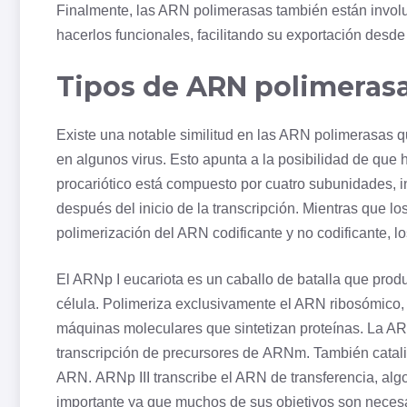
Finalmente, las ARN polimerasas también están involu
hacerlos funcionales, facilitando su exportación desde e
Tipos de ARN polimeras
Existe una notable similitud en las ARN polimerasas q
en algunos
virus
. Esto apunta a la posibilidad de que
procariótico está compuesto por cuatro subunidades, i
después del inicio de la transcripción. Mientras que l
polimerización del ARN codificante y no codificante, l
El ARNp I eucariota es un caballo de batalla que produ
célula. Polimeriza exclusivamente el ARN ribosómico,
máquinas moleculares que sintetizan proteínas. La AR
transcripción de precursores de
ARNm
. También cata
ARN. ARNp III transcribe el ARN de transferencia, a
importante ya que muchos de sus objetivos son necesa