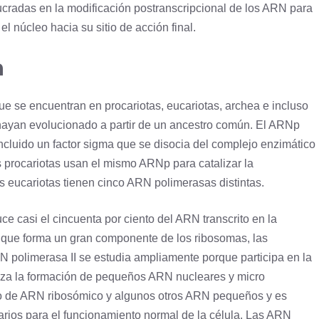
cradas en la modificación postranscripcional de los ARN para
l núcleo hacia su sitio de acción final.
a
ue se encuentran en procariotas, eucariotas, archea e incluso
 hayan evolucionado a partir de un ancestro común. El ARNp
ncluido un factor sigma que se disocia del complejo enzimático
os procariotas usan el mismo ARNp para catalizar la
os eucariotas tienen cinco ARN polimerasas distintas.
ce casi el cincuenta por ciento del ARN transcrito en la
 que forma un gran componente de los ribosomas, las
N polimerasa II se estudia ampliamente porque participa en la
liza la formación de pequeños ARN nucleares y micro
lgo de ARN ribosómico y algunos otros ARN pequeños y es
rios para el funcionamiento normal de la célula. Las ARN