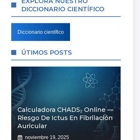
EXPLORA NUESTRO
DICCIONARIO CIENTÍFICO
Diccionario científico
ÚTIMOS POSTS
Calculadora CHADS₂ Online —
Riesgo De Ictus En Fibrilación
Auricular
noviembre 19, 2025