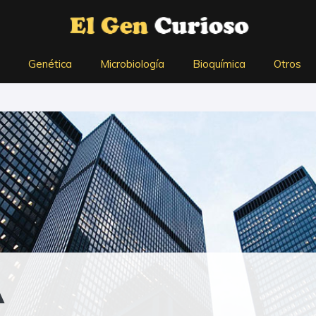
Genética
Microbiología
Bioquímica
Otros
A