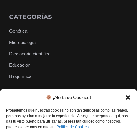
CATEGORÍAS
Genética
Microbiología
Diccionario científico
Educación
Bioquímica
¡Alerta de Cookies!
SÍGUENOS
Prometemos que nuestras cookies no son tan deliciosas como las reales,
pero nos ayudan a mejorar tu experiencia. Al seguir navegando aquí, nos
das tu visto bueno para utilizarlas. Si eres tan curioso como nosotros,
puedes saber más en nuestra
Política de Cookies
.