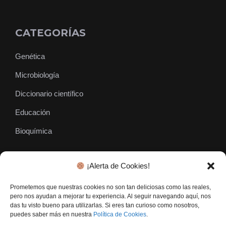
CATEGORÍAS
Genética
Microbiología
Diccionario científico
Educación
Bioquímica
¡Alerta de Cookies!
SÍGUENOS
Prometemos que nuestras cookies no son tan deliciosas como las reales,
pero nos ayudan a mejorar tu experiencia. Al seguir navegando aquí, nos
das tu visto bueno para utilizarlas. Si eres tan curioso como nosotros,
puedes saber más en nuestra
Política de Cookies
.