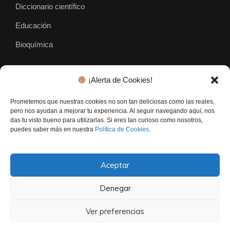
Diccionario científico
Educación
Bioquímica
¡Alerta de Cookies!
SÍGUENOS
Prometemos que nuestras cookies no son tan deliciosas como las reales,
pero nos ayudan a mejorar tu experiencia. Al seguir navegando aquí, nos
das tu visto bueno para utilizarlas. Si eres tan curioso como nosotros,
puedes saber más en nuestra
Política de Cookies
.
Aceptar
Denegar
El Gen Curioso © • Todos los derechos reservados - 2026
Contacto
Politica De Privacidad
Aviso Legal
Ver preferencias