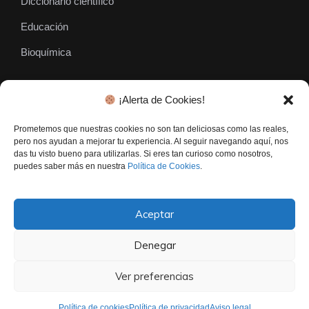
Diccionario científico
Educación
Bioquímica
¡Alerta de Cookies!
SÍGUENOS
Prometemos que nuestras cookies no son tan deliciosas como las reales,
pero nos ayudan a mejorar tu experiencia. Al seguir navegando aquí, nos
das tu visto bueno para utilizarlas. Si eres tan curioso como nosotros,
puedes saber más en nuestra
Política de Cookies
.
Aceptar
Denegar
El Gen Curioso © • Todos los derechos reservados - 2026
Contacto
Politica De Privacidad
Aviso Legal
Ver preferencias
Política de cookies
Política de privacidad
Aviso legal