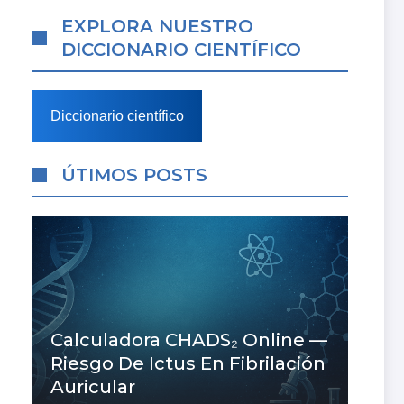
EXPLORA NUESTRO
DICCIONARIO CIENTÍFICO
Diccionario científico
ÚTIMOS POSTS
Calculadora CHADS₂ Online —
Riesgo De Ictus En Fibrilación
Auricular