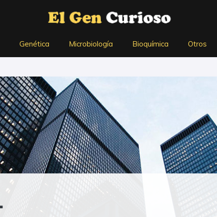
Genética
Microbiología
Bioquímica
Otros
L