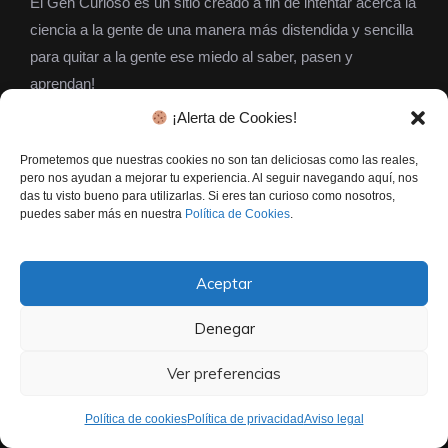
El Gen Curioso es un sitio creado a fin de intentar acerca la
ciencia a la gente de una manera más distendida y sencilla
para quitar a la gente ese miedo al saber, pasen y
aprendan!
¡Alerta de Cookies!
Prometemos que nuestras cookies no son tan deliciosas como las reales,
CATEGORÍAS
pero nos ayudan a mejorar tu experiencia. Al seguir navegando aquí, nos
das tu visto bueno para utilizarlas. Si eres tan curioso como nosotros,
puedes saber más en nuestra
Política de Cookies
.
Genética
Microbiología
Aceptar
Diccionario científico
Denegar
Educación
Bioquímica
Ver preferencias
Política de cookies
Política de privacidad
Aviso legal