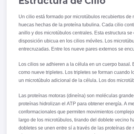
Estructura de Cilio
Un cilio está formado por
microtúbulos
recubiertos de
huecas hechas de la proteína tubulina. Cada cilio con
anillo y dos microtúbulos centrales. Esta estructura 
disposición ubicua en los cilios móviles. Los microtú
entrecruzadas. Entre los nueve pares externos se enc
Los cilios se adhieren a la célula en un cuerpo basal.
como nueve tripletes. Los tripletes se forman cuando l
un microtúbulo adicional de la célula. Los dos microtú
Las proteínas motoras (dineína) son moléculas grandes
proteínas hidrolizan el ATP para obtener energía. A m
conformacionales que permiten movimientos complejos
largo de los microtúbulos, tirando del doblete vecino 
dobletes se unen entre sí a través de las proteínas de 