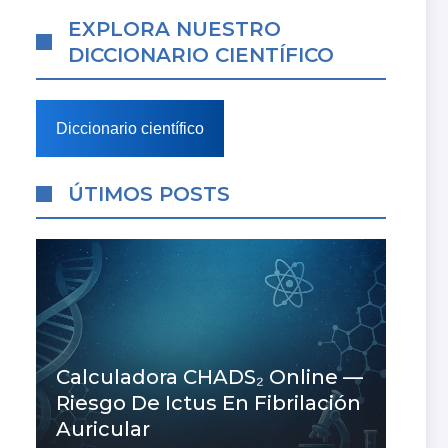
EXPLORA NUESTRO
DICCIONARIO CIENTÍFICO
Diccionario científico
ÚTIMOS POSTS
Calculadora CHADS₂ Online —
Riesgo De Ictus En Fibrilación
Auricular