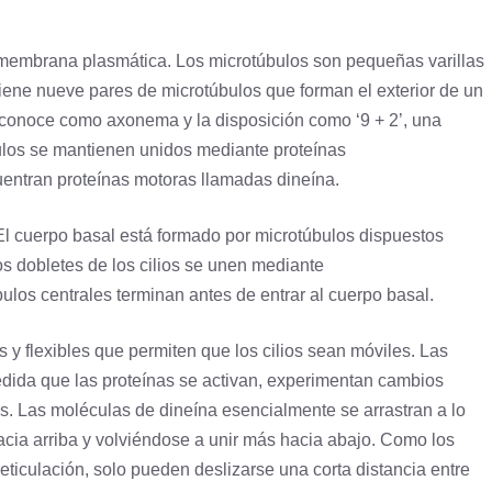
membrana plasmática
. Los microtúbulos son pequeñas varillas
tiene nueve pares de microtúbulos que forman el exterior de un
se conoce como axonema y la disposición como ‘9 + 2’, una
bulos se mantienen unidos mediante proteínas
uentran proteínas motoras llamadas dineína.
 El cuerpo basal está formado por microtúbulos dispuestos
os dobletes de los cilios se unen mediante
bulos centrales terminan antes de entrar al cuerpo basal.
 y flexibles que permiten que los cilios sean móviles. Las
edida que las proteínas se activan, experimentan cambios
. Las moléculas de dineína esencialmente se arrastran a lo
hacia arriba y volviéndose a unir más hacia abajo. Como los
reticulación, solo pueden deslizarse una corta distancia entre