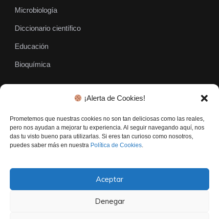
Microbiología
Diccionario científico
Educación
Bioquímica
¡Alerta de Cookies!
SÍGUENOS
Prometemos que nuestras cookies no son tan deliciosas como las reales,
pero nos ayudan a mejorar tu experiencia. Al seguir navegando aquí, nos
das tu visto bueno para utilizarlas. Si eres tan curioso como nosotros,
puedes saber más en nuestra
Política de Cookies
.
Aceptar
Denegar
El Gen Curioso © • Todos los derechos reservados - 2026