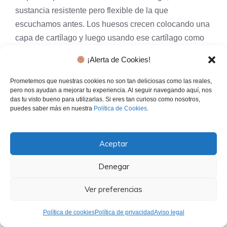
sustancia resistente pero flexible de la que
escuchamos antes. Los huesos crecen colocando una
capa de cartílago y luego usando ese cartílago como
matriz para el crecimiento de nuevas células
¡Alerta de Cookies!
óseas. De esa manera, el nuevo crecimiento óseo
comienza flexible pero crece fuerte y sólido, y el
Prometemos que nuestras cookies no son tan deliciosas como las reales,
pero nos ayudan a mejorar tu experiencia. Al seguir navegando aquí, nos
cartílago ayuda a dirigir la forma y los patrones de
das tu visto bueno para utilizarlas. Si eres tan curioso como nosotros,
crecimiento de las nuevas células óseas.
puedes saber más en nuestra
Política de Cookies
.
Las áreas blandas que permiten el crecimiento óseo
Aceptar
también se pueden encontrar en otros tipos de hueso,
como la «fontanela» del cráneo. La fontanela es el
Denegar
«punto blando» en la
cabeza
de un bebé, donde el
tejido blando aún no ha sido reemplazado por células
Ver preferencias
óseas porque el cráneo aún necesita tener flexibilidad
Política de cookies
Política de privacidad
Aviso legal
para acomodar el cerebro en crecimiento.