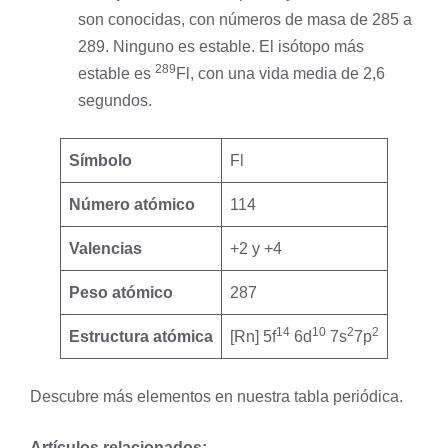
son conocidas, con números de masa de 285 a
289. Ninguno es estable. El isótopo más
289
estable es
Fl, con una vida media de 2,6
segundos.
Símbolo
Fl
Número atómico
114
Valencias
+2 y +4
Peso atómico
287
14
10
2
2
Estructura atómica
[Rn] 5f
6d
7s
7p
Descubre más elementos en nuestra
tabla periódica
.
Artículos relacionados: