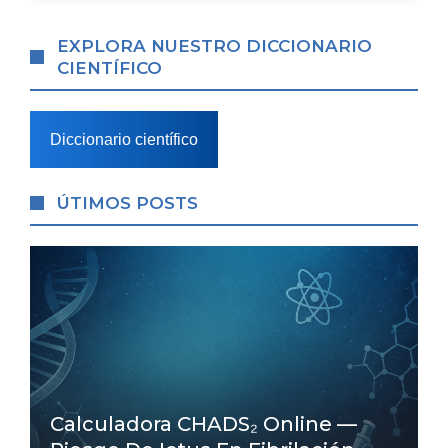
EXPLORA NUESTRO DICCIONARIO
CIENTÍFICO
Diccionario científico
ÚTIMOS POSTS
Calculadora CHADS₂ Online —