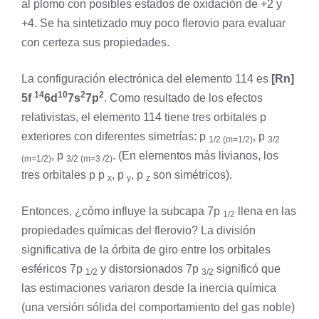
al
plomo
con posibles estados de oxidación de +2 y
+4. Se ha sintetizado muy poco flerovio para evaluar
con certeza sus propiedades.
La configuración electrónica del elemento 114 es
[Rn]
14
10
2
2
5f
6d
7s
7p
. Como resultado de los efectos
relativistas, el elemento 114 tiene tres orbitales p
exteriores con diferentes simetrías: p
, p
1/2 (m=1/2)
3/2
, p
. (En elementos más livianos, los
(m=1/2)
3/2 (m=3 /2)
tres orbitales p p
, p
, p
son simétricos).
x
y
z
Entonces, ¿cómo influye la subcapa 7p
llena en las
1/2
propiedades químicas del flerovio? La división
significativa de la órbita de giro entre los orbitales
esféricos 7p
y distorsionados 7p
significó que
1/2
3/2
las estimaciones variaron desde la inercia química
(una versión sólida del comportamiento del gas noble)