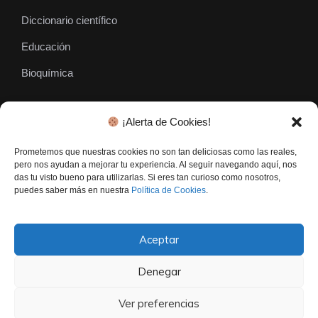
Diccionario científico
Educación
Bioquímica
¡Alerta de Cookies!
SÍGUENOS
Prometemos que nuestras cookies no son tan deliciosas como las reales,
pero nos ayudan a mejorar tu experiencia. Al seguir navegando aquí, nos
das tu visto bueno para utilizarlas. Si eres tan curioso como nosotros,
puedes saber más en nuestra
Política de Cookies
.
Aceptar
Denegar
El Gen Curioso © • Todos los derechos reservados - 2026
Contacto
Politica De Privacidad
Aviso Legal
Ver preferencias