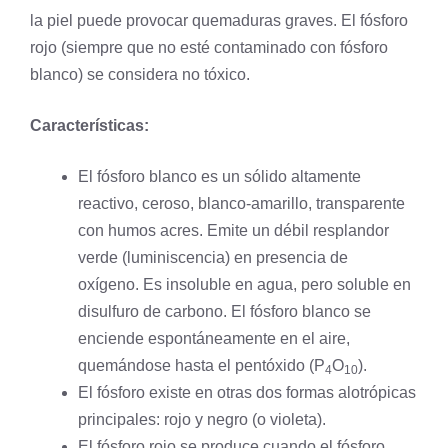
la
piel
puede provocar quemaduras graves. El fósforo
rojo (siempre que no esté contaminado con fósforo
blanco) se considera no tóxico.
Características:
El fósforo blanco es un sólido altamente
reactivo, ceroso, blanco-amarillo, transparente
con humos acres. Emite un débil resplandor
verde (luminiscencia) en presencia de
oxígeno. Es insoluble en agua, pero soluble en
disulfuro de
carbono
. El fósforo blanco se
enciende espontáneamente en el aire,
quemándose hasta el pentóxido (P
O
).
4
10
El fósforo existe en otras dos formas alotrópicas
principales: rojo y negro (o violeta).
El fósforo rojo se produce cuando el fósforo