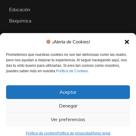
Educación
Bioquímica
¡Alerta de Cookies!
SÍGUENOS
Prometemos que nuestras cookies no son tan deliciosas como las reales,
pero nos ayudan a mejorar tu experiencia. Al seguir navegando aquí, nos
das tu visto bueno para utilizarlas. Si eres tan curioso como nosotros,
puedes saber más en nuestra
Política de Cookies
.
Aceptar
Denegar
El Gen Curioso © • Todos los derechos reservados - 2026
Contacto
Politica De Privacidad
Aviso Legal
Ver preferencias
Política de cookies
Política de privacidad
Aviso legal