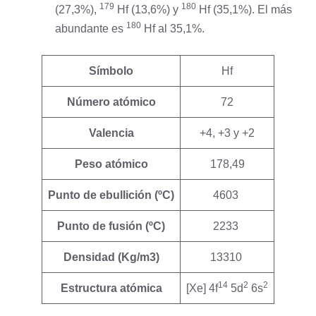
179
180
(27,3%),
Hf (13,6%) y
Hf (35,1%). El más
180
abundante es
Hf al 35,1%.
Símbolo
Hf
Número atómico
72
Valencia
+4, +3 y +2
Peso atómico
178,49
Punto de ebullición (ºC)
4603
Punto de fusión (ºC)
2233
Densidad (Kg/m3)
13310
14
2
2
Estructura atómica
[Xe] 4f
5d
6s