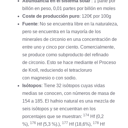
Abundancia en el sistema solar
: 1 parte por
billón en peso, 0,01 partes por billón en moles
Coste de producción puro
: 120€ por 100g
Fuente
: No se encuentra libre en la naturaleza,
pero se encuentra en la mayoría de los
minerales de circonio en una concentración de
entre uno y cinco por ciento. Comercialmente,
se produce como subproducto del refinado
de circonio. Esto se hace mediante el Proceso
de Kroll, reduciendo el tetracloruro
con
magnesio
o con
sodio
.
Isótopos
: Tiene 32 isótopos cuyas vidas
medias se conocen, con números de masa de
154 a 185. El hafnio natural es una mezcla de
seis isótopos y se encuentran en los
174
porcentajes que se muestran:
Hf (0,2
176
177
178
%),
Hf (5,3 %).),
Hf (18,6%),
Hf