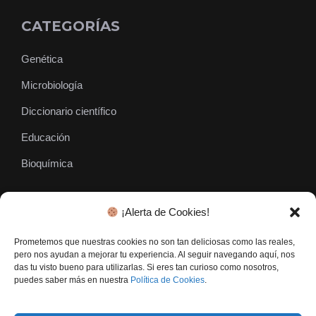
CATEGORÍAS
Genética
Microbiología
Diccionario científico
Educación
Bioquímica
¡Alerta de Cookies!
SÍGUENOS
Prometemos que nuestras cookies no son tan deliciosas como las reales,
pero nos ayudan a mejorar tu experiencia. Al seguir navegando aquí, nos
das tu visto bueno para utilizarlas. Si eres tan curioso como nosotros,
puedes saber más en nuestra
Política de Cookies
.