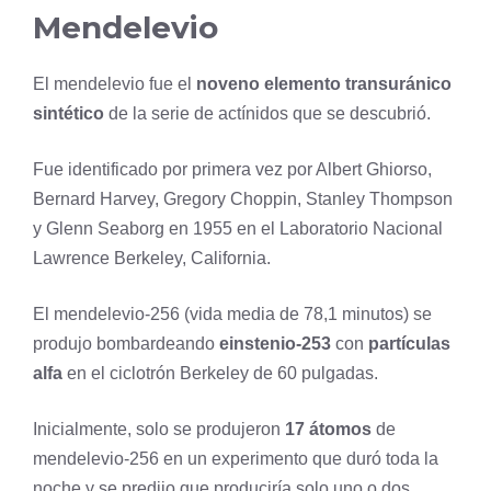
Mendelevio
El mendelevio fue el
noveno elemento transuránico
sintético
de la serie de actínidos que se descubrió.
Fue identificado por primera vez por Albert Ghiorso,
Bernard Harvey, Gregory Choppin, Stanley Thompson
y Glenn Seaborg en 1955 en el Laboratorio Nacional
Lawrence Berkeley, California.
El mendelevio-256 (vida media de 78,1 minutos) se
produjo bombardeando
einstenio-253
con
partículas
alfa
en el ciclotrón Berkeley de 60 pulgadas.
Inicialmente, solo se produjeron
17 átomos
de
mendelevio-256 en un experimento que duró toda la
noche y se predijo que produciría solo uno o dos