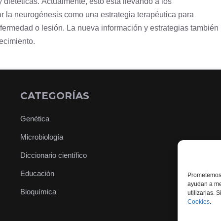
dietéticas. Actualmente, esto está llevando a los
ar la neurogénesis como una estrategia terapéutica para
ermedad o lesión. La nueva información y estrategias también
jecimiento.
CATEGORÍAS
Genética
Microbiología
Diccionario científico
Educación
Prometemos 
ayudan a mej
Bioquímica
utilizarlas.
Cookies
.