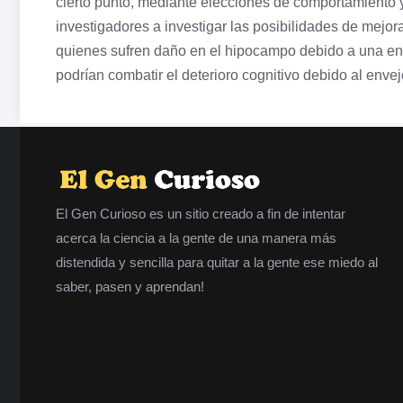
cierto punto, mediante elecciones de comportamiento y 
investigadores a investigar las posibilidades de mejor
quienes sufren daño en el hipocampo debido a una enf
podrían combatir el deterioro cognitivo debido al enve
El Gen Curioso es un sitio creado a fin de intentar
acerca la ciencia a la gente de una manera más
distendida y sencilla para quitar a la gente ese miedo al
saber, pasen y aprendan!