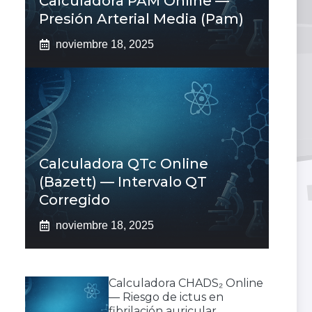
Calculadora PAM Online —
Presión Arterial Media (pam)
noviembre 18, 2025
Calculadora QTc Online
(Bazett) — Intervalo QT
Corregido
noviembre 18, 2025
Calculadora CHADS₂ Online
— Riesgo de ictus en
fibrilación auricular