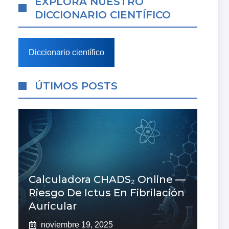
EXPLORA NUESTRO
DICCIONARIO CIENTÍFICO
Diccionario científico
ÚTIMOS POSTS
Calculadora CHADS₂ Online —
Riesgo De Ictus En Fibrilación
Auricular
noviembre 19, 2025