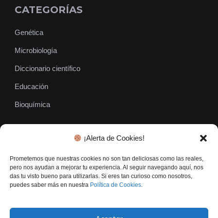
CATEGORÍAS
Genética
Microbiología
Diccionario científico
Educación
Bioquímica
¡Alerta de Cookies!
SÍGUENOS
Prometemos que nuestras cookies no son tan deliciosas como las reales,
pero nos ayudan a mejorar tu experiencia. Al seguir navegando aquí, nos
das tu visto bueno para utilizarlas. Si eres tan curioso como nosotros,
puedes saber más en nuestra
Política de Cookies
.