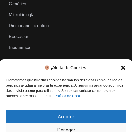
Genética
Microbiología
Diccionario científico
Educación
Bioquímica
¡Alerta de Cookies!
SÍGUENOS
Prometemos que nuestras cookies no son tan deliciosas como las reales,
pero nos ayudan a mejorar tu experiencia. Al seguir navegando aquí, nos
das tu visto bueno para utilizarlas. Si eres tan curioso como nosotros,
puedes saber más en nuestra
Política de Cookies
.
Aceptar
Denegar