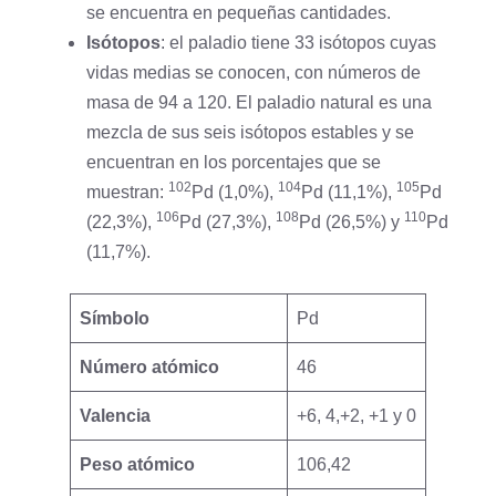
se encuentra en pequeñas cantidades.
Isótopos
: el paladio tiene 33 isótopos cuyas
vidas medias se conocen, con números de
masa de 94 a 120. El paladio natural es una
mezcla de sus seis isótopos estables y se
encuentran en los porcentajes que se
102
104
105
muestran:
Pd (1,0%),
Pd (11,1%),
Pd
106
108
110
(22,3%),
Pd (27,3%),
Pd (26,5%) y
Pd
(11,7%).
Símbolo
Pd
Número atómico
46
Valencia
+6, 4,+2, +1 y 0
Peso atómico
106,42