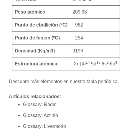
Peso atómico
209,98
Punto de ebullición (ºC)
+962
Punto de fusión (ºC)
+254
Densidad (Kg/m3)
9196
14
10
2
4
Estructura atómica
[Xe] 4f
5d
6s
6p
Descubre más elementos en nuestra
tabla periódica
.
Artículos relacionados:
Glossary: Radio
Glossary: Actinio
Glossary: Livermorio