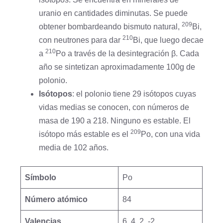
uranio en cantidades diminutas. Se puede
209
obtener bombardeando bismuto natural,
Bi,
210
con neutrones para dar
Bi, que luego decae
210
a
Po a través de la desintegración β. Cada
año se sintetizan aproximadamente 100g de
polonio.
Isótopos
: el polonio tiene 29 isótopos cuyas
vidas medias se conocen, con números de
masa de 190 a 218. Ninguno es estable. El
209
isótopo más estable es el
Po, con una vida
media de 102 años.
Símbolo
Po
Número atómico
84
Valencias
6, 4, 2, -2