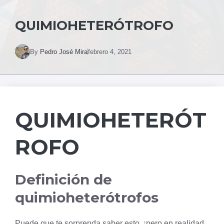
QUIMIOHETERÓTROFO
By
Pedro José Mira
febrero 4, 2021
QUIMIOHETERÓT
ROFO
Definición de
quimioheterótrofos
Puede que te sorprenda saber esto, ¡pero en realidad