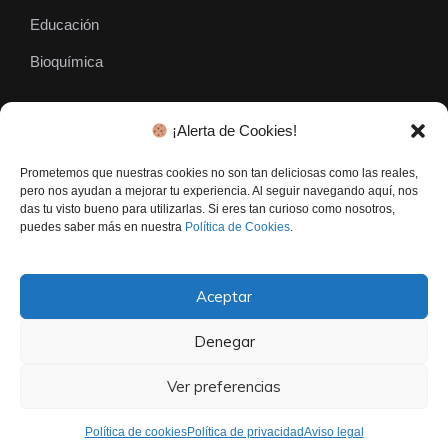
Educación
Bioquímica
¡Alerta de Cookies!
SÍGUENOS
Prometemos que nuestras cookies no son tan deliciosas como las reales,
pero nos ayudan a mejorar tu experiencia. Al seguir navegando aquí, nos
das tu visto bueno para utilizarlas. Si eres tan curioso como nosotros,
puedes saber más en nuestra
Política de Cookies
.
Aceptar
Denegar
El Gen Curioso © • Todos los derechos reservados - 2026
Contacto
Politica De Privacidad
Aviso Legal
Ver preferencias
Política de cookies
Política de privacidad
Aviso legal