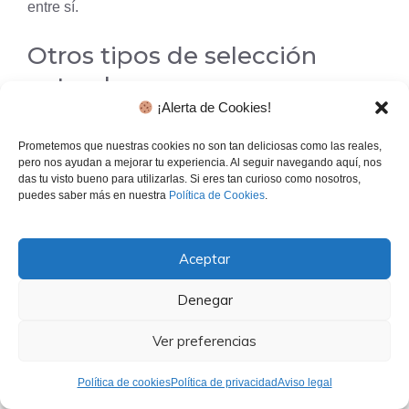
entre sí.
Otros tipos de selección
natural
¡Alerta de Cookies!
La selección natural puede presentarse en una
Prometemos que nuestras cookies no son tan deliciosas como las reales,
variedad infinita de formas.
Cada organismo tendrá
pero nos ayudan a mejorar tu experiencia. Al seguir navegando aquí, nos
das tu visto bueno para utilizarlas. Si eres tan curioso como nosotros,
más o menos éxito dependiendo de los genes que
puedes saber más en nuestra
Política de Cookies
.
lleve y cómo esos genes interactúan con el medio
ambiente.
Los genes pueden generar nuevas formas
de procesar nutrientes, permitir la formación de
Aceptar
diferentes estructuras y permitir la reutilización de
Denegar
estructuras antiguas. A menudo se encuentra que
los organismos completamente diferentes que ocupan
Ver preferencias
el mismo
nicho
tienen estructuras similares. Estas
estructuras no se obtuvieron de un ancestro común
Política de cookies
Política de privacidad
Aviso legal
sino de las fuerzas de la selección natural