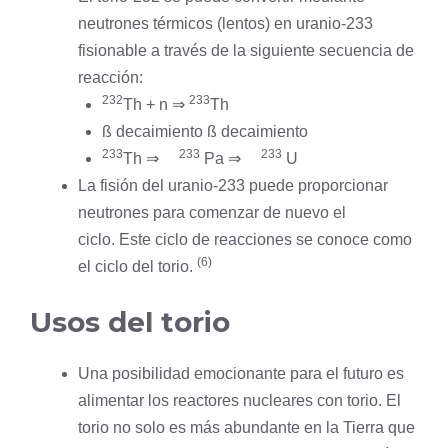
neutrones térmicos (lentos) en uranio-233
fisionable a través de la siguiente secuencia de
reacción:
232
233
Th + n ⇒
Th
ß decaimiento ß decaimiento
233
233
233
Th ⇒
Pa ⇒
U
La fisión del uranio-233 puede proporcionar
neutrones para comenzar de nuevo el
ciclo. Este ciclo de reacciones se conoce como
(6)
el ciclo del torio.
Usos del torio
Una posibilidad emocionante para el futuro es
alimentar los reactores nucleares con torio. El
torio no solo es más abundante en la Tierra que