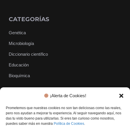
CATEGORÍAS
Genética
Microbiología
Diccionario científico
Educación
Bioquímica
¡Alerta de Cookies!
SÍGUENOS
Prometemos que nuestras cookies no son tan deliciosas como las reales,
pero nos ayudan a mejorar tu experiencia. Al seguir navegando aquí, nos
das tu visto bueno para utilizarlas. Si eres tan curioso como nosotros,
puedes saber más en nuestra
Política de Cookies
.