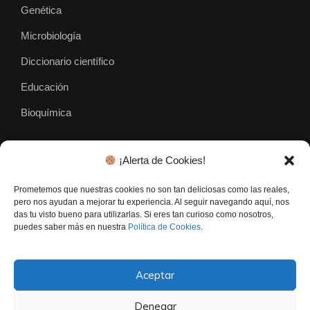
Genética
Microbiología
Diccionario científico
Educación
Bioquímica
¡Alerta de Cookies!
SÍGUENOS
Prometemos que nuestras cookies no son tan deliciosas como las reales,
pero nos ayudan a mejorar tu experiencia. Al seguir navegando aquí, nos
das tu visto bueno para utilizarlas. Si eres tan curioso como nosotros,
puedes saber más en nuestra
Política de Cookies
.
Aceptar
Denegar