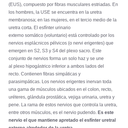
(EUS), compuesto por fibras musculares estriadas. En
los hombres, la USE se encuentra en la uretra
membranosa; en las mujeres, en el tercio medio de la
uretra corta. El esfínter urinario
externo somático (voluntario) está controlado por los
nervios esplácnicos pélvicos (o nervi erigentes) que
emergen en S2, S3 y S4 del plexo sacro. Este
conjunto de nervios forma un solo haz y se une
al plexo hipogástrico inferior a ambos lados del
recto. Contienen fibras simpáticas y
parasimpáticas. Los nervios erigentes inervan toda
una gama de músculos ubicados en el colon, recto,
uréteres,
glándula
prostática, vejiga urinaria, uretra y
pene. La rama de estos nervios que controla la uretra,
entre otros músculos, es el nervio pudendo.
Es este
nervio el que mantiene apretado el esfínter uretral
externo alrededor de la uretra
.