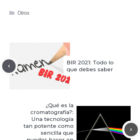
Categorías
Otros
BIR 2021: Todo lo
que debes saber
¿Qué es la
cromatografía?:
Una tecnología
tan potente como
sencilla que
puedes hacer en