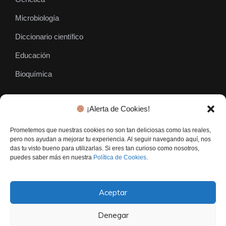
Microbiología
Diccionario científico
Educación
Bioquímica
¡Alerta de Cookies!
SÍGUENOS
Prometemos que nuestras cookies no son tan deliciosas como las reales,
pero nos ayudan a mejorar tu experiencia. Al seguir navegando aquí, nos
das tu visto bueno para utilizarlas. Si eres tan curioso como nosotros,
puedes saber más en nuestra
Política de Cookies
.
Aceptar
Denegar
El Gen Curioso © • Todos los derechos reservados - 2026