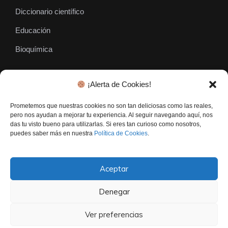
Diccionario científico
Educación
Bioquímica
¡Alerta de Cookies!
SÍGUENOS
Prometemos que nuestras cookies no son tan deliciosas como las reales,
pero nos ayudan a mejorar tu experiencia. Al seguir navegando aquí, nos
das tu visto bueno para utilizarlas. Si eres tan curioso como nosotros,
puedes saber más en nuestra
Política de Cookies
.
Aceptar
Denegar
El Gen Curioso © • Todos los derechos reservados - 2026
Contacto
Politica De Privacidad
Aviso Legal
Ver preferencias