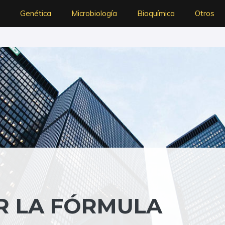
Genética
Microbiología
Bioquímica
Otros
R LA FÓRMULA