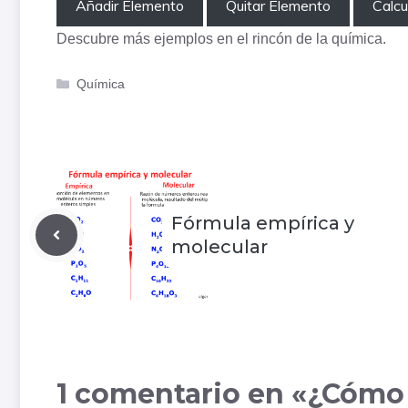
Añadir Elemento
Quitar Elemento
Calcu
Descubre más ejemplos en el rincón de la
química
.
Categorías
Química
Fórmula empírica y
molecular
1 comentario en «¿Cómo 