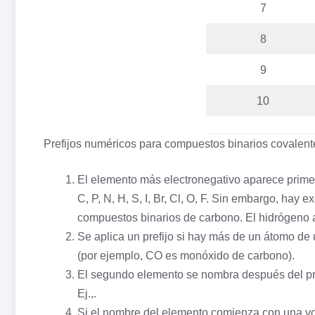
7
8
9
10
Prefijos numéricos para compuestos binarios covalent
El elemento más electronegativo aparece primer
C, P, N, H, S, I, Br, Cl, O, F. Sin embargo, hay
compuestos binarios de carbono. El hidrógeno 
Se aplica un prefijo si hay más de un átomo de u
(por ejemplo, CO es monóxido de carbono).
El segundo elemento se nombra después del pri
Ej.,.
Si el nombre del elemento comienza con una voca