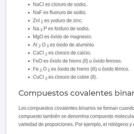
NaCl es cloruro de sodio.
NaF es
fluoruro
de sodio.
ZnI
es yoduro de
zinc
.
2
Na
P es fosfuro de sodio.
3
MgO es óxido de
magnesio
.
Al
O
es óxido de
aluminio
2
3
CaCl
es cloruro de
calcio
.
2
FeO es óxido de
hierro
(II) u óxido ferroso.
Fe
O
es óxido de hierro (III) u óxido férrico.
2
3
CuCl
es cloruro de
cobre
(II).
2
Compuestos covalentes binar
Los compuestos covalentes binarios se forman cuando 
compuesto también se denomina compuesto molecular
variedad de proporciones. Por ejemplo, el
nitrógeno
y 