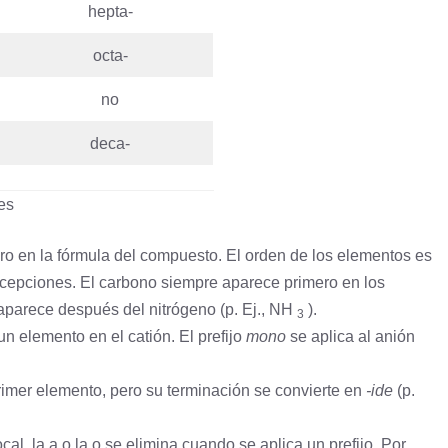
hepta-
octa-
no
deca-
es
o en la fórmula del compuesto. El orden de los elementos es
 excepciones. El carbono siempre aparece primero en los
aparece después del nitrógeno (p. Ej., NH
).
3
n elemento en el catión. El prefijo
mono
se aplica al anión
mer elemento, pero su terminación se convierte en
-ide
(p.
l, la a o la o se elimina cuando se aplica un prefijo. Por