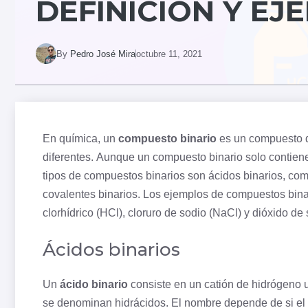
DEFINICIÓN Y EJ
By
Pedro José Mira
octubre 11, 2021
En química, un
compuesto binario
es un compuesto q
diferentes. Aunque un compuesto binario solo contien
tipos de compuestos binarios son ácidos binarios, co
covalentes binarios. Los ejemplos de compuestos bin
clorhídrico (HCl), cloruro de
sodio
(NaCl) y dióxido de
Ácidos binarios
Un
ácido binario
consiste en un catión de
hidrógeno
u
se denominan hidrácidos. El nombre depende de si el 