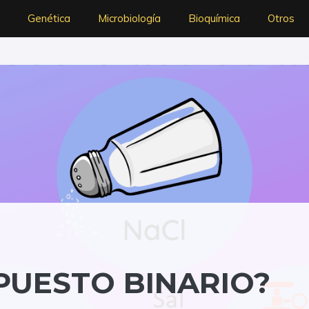
Genética
Microbiología
Bioquímica
Otros
PUESTO BINARIO?