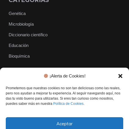
CATEGORÍAS
Genética
Microbiología
Diccionario científico
Educación
Bioquímica
¡Alerta de Cookies!
SÍGUENOS
Prometemos que nuestras cookies no son tan deliciosas como las reales,
pero nos ayudan a mejorar tu experiencia. Al seguir navegando aquí, nos
das tu visto bueno para utilizarlas. Si eres tan curioso como nosotros,
puedes saber más en nuestra
Política de Cookies
.
Aceptar