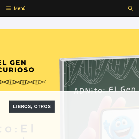
Saltar
Menú
al
contenido
LIBROS
,
OTROS