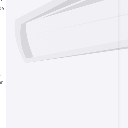
e
de
s
ar