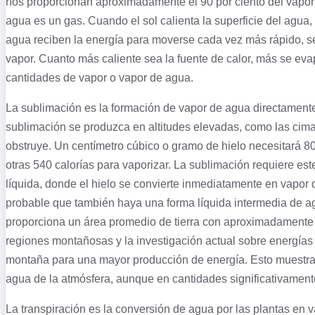
ríos proporcionan aproximadamente el 90 por ciento del vapor 
agua es un gas. Cuando el sol calienta la superficie del agua
agua reciben la energía para moverse cada vez más rápido, se
vapor. Cuanto más caliente sea la fuente de calor, más se ev
cantidades de vapor o vapor de agua.
La sublimación es la formación de vapor de agua directamente 
sublimación se produzca en altitudes elevadas, como las cim
obstruye. Un centímetro cúbico o gramo de hielo necesitará 80 
otras 540 calorías para vaporizar. La sublimación requiere este
líquida, donde el hielo se convierte inmediatamente en vapo
probable que también haya una forma líquida intermedia de ag
proporciona un área promedio de tierra con aproximadamente
regiones montañosas y la investigación actual sobre energías
montaña para una mayor producción de energía. Esto muestra
agua de la atmósfera, aunque en cantidades significativament
La transpiración es la conversión de agua por las plantas en v