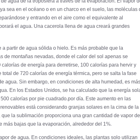
de agua de la troposfera a través de la evaporación. El vapor d
, ya sea en el océano o en un charco en el suelo, las moléculas 
parándose y entrando en el aire como el equivalente al
aporará el agua. Una cacerola llena de agua creará grandes
a partir de agua sólida o hielo. Es más probable que la
as de montañas nevadas, donde el calor del sol apenas se
calorías de energía para derretirse, 100 calorías para hervir y
 total de 720 calorías de energía térmica, pero se salta la fase
r de agua. Sin embargo, en condiciones de alta humedad, es má
ua. En los Estados Unidos, se ha calculado que la energía sol
 500 calorías por
pie
cuadrado.
por día. Este aumento en las
 renovables está considerando granjas solares en la cima de la
 que la sublimación proporciona una gran cantidad de vapor de
e más bajas que la evaporación, alrededor del 1%.
apor de agua. En condiciones ideales, las plantas solo utilizan