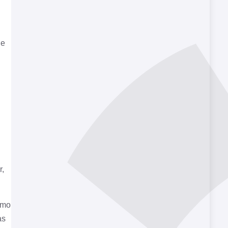
de
r,
omo
as