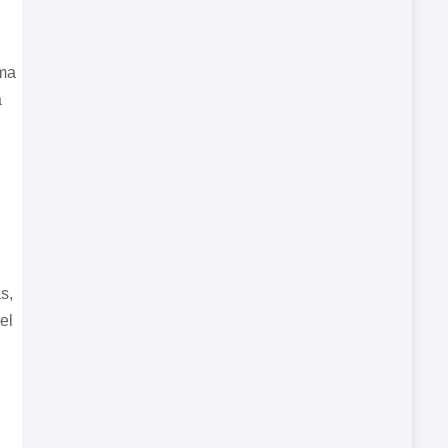
l
ama
a
s,
el