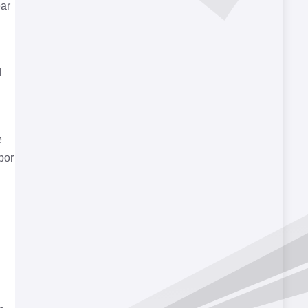
ear
l
e
por