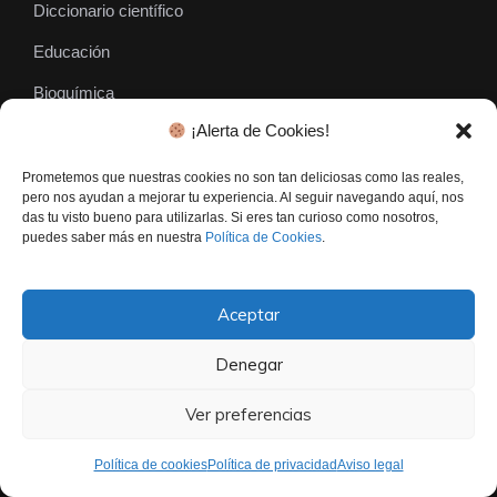
Diccionario científico
Educación
Bioquímica
¡Alerta de Cookies!
Prometemos que nuestras cookies no son tan deliciosas como las reales,
SÍGUENOS
pero nos ayudan a mejorar tu experiencia. Al seguir navegando aquí, nos
das tu visto bueno para utilizarlas. Si eres tan curioso como nosotros,
puedes saber más en nuestra
Política de Cookies
.
Aceptar
Denegar
Ver preferencias
El Gen Curioso © • Todos los derechos reservados - 2026
Contacto
Politica De Privacidad
Aviso Legal
Política de cookies
Política de privacidad
Aviso legal