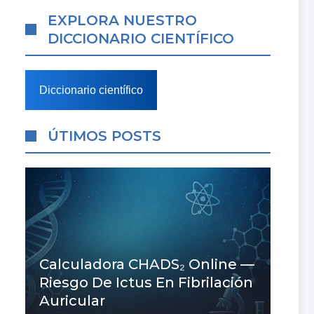
EXPLORA NUESTRO
DICCIONARIO CIENTÍFICO
Diccionario científico
ÚTIMOS POSTS
Calculadora CHADS₂ Online —
Riesgo De Ictus En Fibrilación
Auricular