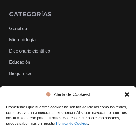
CATEGORÍAS
Genética
Microbiología
Diccionario científico
Educación
Bioquímica
¡Alerta de Cookies!
SÍGUENOS
Prometemos que nuestras cookies no son tan deliciosas como las reales,
pero nos ayudan a mejorar tu experiencia. Al seguir navegando aquí, nos
das tu visto bueno para utilizarlas. Si eres tan curioso como nosotros,
puedes saber más en nuestra
Política de Cookies
.