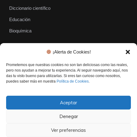
Diccionario científico
Educación
Bioquímica
¡Alerta de Cookies!
SÍGUENOS
Prometemos que nuestras cookies no son tan deliciosas como las reales,
pero nos ayudan a mejorar tu experiencia. Al seguir navegando aquí, nos
das tu visto bueno para utilizarlas. Si eres tan curioso como nosotros,
puedes saber más en nuestra
Política de Cookies
.
Aceptar
Denegar
El Gen Curioso © • Todos los derechos reservados - 2026
Contacto
Politica De Privacidad
Aviso Legal
Ver preferencias