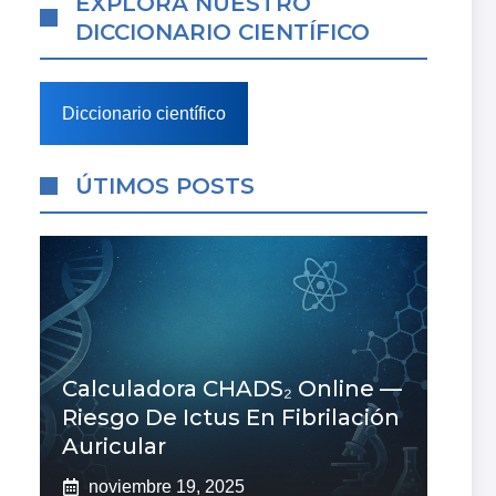
EXPLORA NUESTRO
DICCIONARIO CIENTÍFICO
Diccionario científico
ÚTIMOS POSTS
Calculadora CHADS₂ Online —
Riesgo De Ictus En Fibrilación
Auricular
noviembre 19, 2025