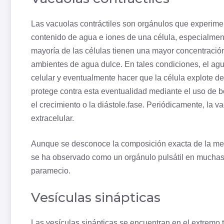
Las vacuolas contráctiles son orgánulos que experimen
contenido de agua e iones de una célula, especialmen
mayoría de las células tienen una mayor concentración 
ambientes de agua dulce. En tales condiciones, el ag
celular
y eventualmente hacer que la célula explote de
protege contra esta eventualidad mediante el uso de
el crecimiento o la
diástole
.fase. Periódicamente, la va
extracelular.
Aunque se desconoce la composición exacta de la mem
se ha observado como un
orgánulo
pulsátil en muchas
paramecio.
Vesículas sinápticas
Las vesículas sinápticas se encuentran en el extremo 