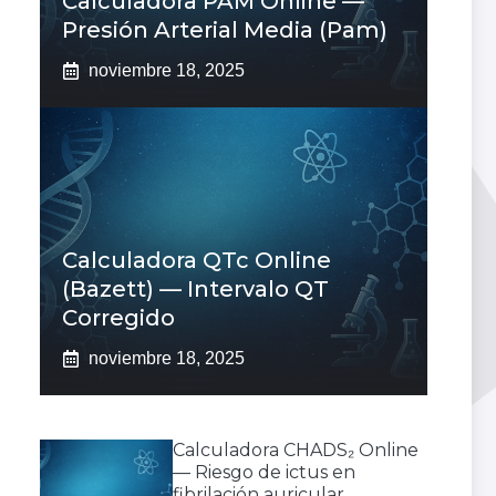
Calculadora PAM Online —
Presión Arterial Media (pam)
noviembre 18, 2025
Calculadora QTc Online
(Bazett) — Intervalo QT
Corregido
noviembre 18, 2025
Calculadora CHADS₂ Online
— Riesgo de ictus en
fibrilación auricular