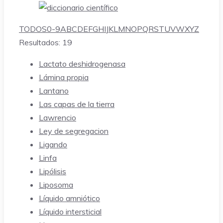
TODOS
0-9
A
B
C
D
E
F
G
H
I
J
K
L
M
N
O
P
Q
R
S
T
U
V
W
X
Y
Z
Resultados: 19
Lactato deshidrogenasa
Lámina propia
Lantano
Las capas de la tierra
Lawrencio
Ley de segregacion
Ligando
Linfa
Lipólisis
Liposoma
Líquido amniótico
Líquido intersticial