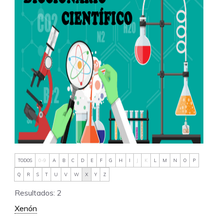
TODOS
0-9
A
B
C
D
E
F
G
H
I
J
K
L
M
N
O
P
Q
R
S
T
U
V
W
X
Y
Z
Resultados: 2
Xenón