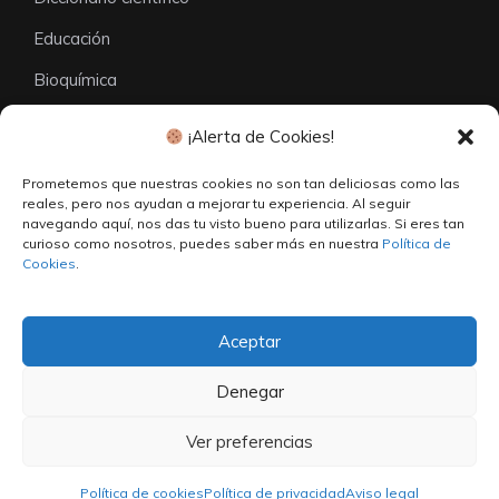
Educación
Bioquímica
¡Alerta de Cookies!
SÍGUENOS
Prometemos que nuestras cookies no son tan deliciosas como las
reales, pero nos ayudan a mejorar tu experiencia. Al seguir
navegando aquí, nos das tu visto bueno para utilizarlas. Si eres tan
curioso como nosotros, puedes saber más en nuestra
Política de
Cookies
.
Aceptar
Denegar
El Gen Curioso © • Todos los derechos reservados - 2026
Contacto
Politica De Privacidad
Aviso Legal
Ver preferencias
Política de cookies
Política de privacidad
Aviso legal