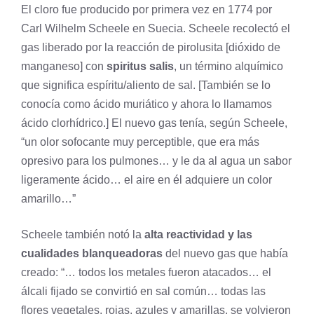
El cloro fue producido por primera vez en 1774 por
Carl Wilhelm Scheele en Suecia. Scheele recolectó el
gas liberado por la reacción de pirolusita [dióxido de
manganeso
] con
spiritus salis
, un término alquímico
que significa espíritu/aliento de sal. [También se lo
conocía como ácido muriático y ahora lo llamamos
ácido clorhídrico.] El nuevo gas tenía, según Scheele,
“un olor sofocante muy perceptible, que era más
opresivo para los pulmones… y le da al agua un sabor
ligeramente ácido… el aire en él adquiere un color
amarillo…”
Scheele también notó la
alta reactividad y las
cualidades blanqueadoras
del nuevo gas que había
creado: “… todos los metales fueron atacados… el
álcali fijado se convirtió en sal común… todas las
flores vegetales, rojas, azules y amarillas, se volvieron